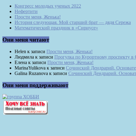
Конгресс молодых ученых 2022
Нефертити
Прости меня, Женька!
История следующая. Мой старший брат — дядя Сережа
Математический праздник в «Сириусе»
Они меня читают
Helen
к записи
Прости меня, Женька!
Людмила
к записи
Прогулка по Курортному проспекту в
Елена
к записи
Прости меня, Женька!
MarinaYulikova
к записи
Сочинский Дендрарий. Основате
Galina Ruzanova
к записи
Сочинский Дендрарий. Основат
Они меня поддерживают