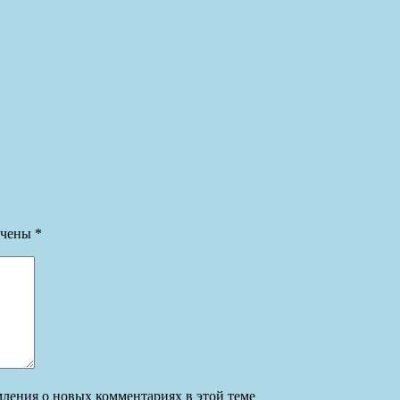
ечены
*
омления о новых комментариях в этой теме