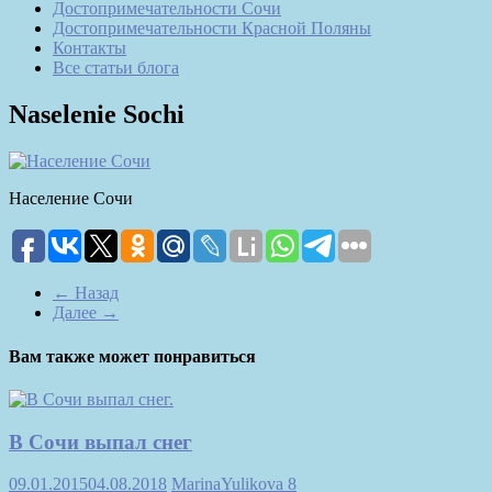
Достопримечательности Сочи
Достопримечательности Красной Поляны
Контакты
Все статьи блога
Naselenie Sochi
Население Сочи
← Назад
Далее →
Вам также может понравиться
В Сочи выпал снег
09.01.2015
04.08.2018
MarinaYulikova
8