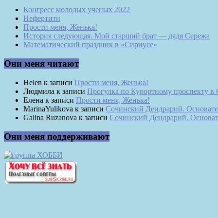
Конгресс молодых ученых 2022
Нефертити
Прости меня, Женька!
История следующая. Мой старший брат — дядя Сережа
Математический праздник в «Сириусе»
Они меня читают
Helen
к записи
Прости меня, Женька!
Людмила
к записи
Прогулка по Курортному проспекту в
Елена
к записи
Прости меня, Женька!
MarinaYulikova
к записи
Сочинский Дендрарий. Основате
Galina Ruzanova
к записи
Сочинский Дендрарий. Основат
Они меня поддерживают