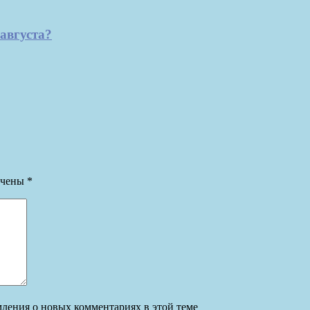
августа?
ечены
*
омления о новых комментариях в этой теме