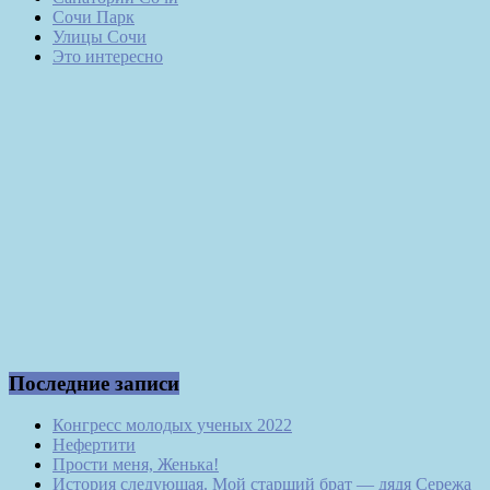
Сочи Парк
Улицы Сочи
Это интересно
Последние записи
Конгресс молодых ученых 2022
Нефертити
Прости меня, Женька!
История следующая. Мой старший брат — дядя Сережа