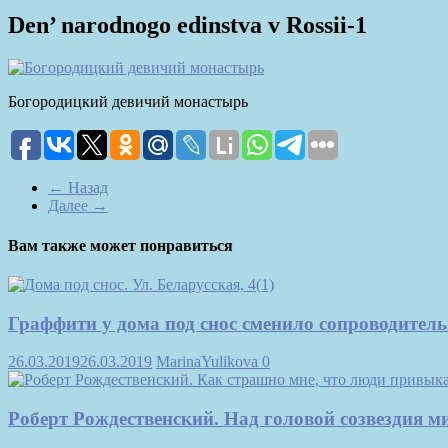
Den’ narodnogo edinstva v Rossii-1
Богородицкий девичий монастырь
← Назад
Далее →
Вам также может понравиться
Граффити у дома под снос сменило сопроводител
26.03.2019
26.03.2019
MarinaYulikova
0
Роберт Рождественский. Над головой созвездия 