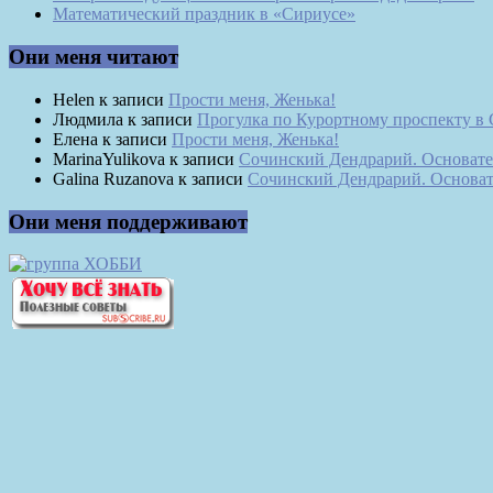
Математический праздник в «Сириусе»
Они меня читают
Helen
к записи
Прости меня, Женька!
Людмила
к записи
Прогулка по Курортному проспекту в
Елена
к записи
Прости меня, Женька!
MarinaYulikova
к записи
Сочинский Дендрарий. Основате
Galina Ruzanova
к записи
Сочинский Дендрарий. Основат
Они меня поддерживают