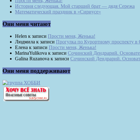
Прости меня, Женька!
История следующая. Мой старший брат — дядя Сережа
Математический праздник в «Сириусе»
Они меня читают
Helen
к записи
Прости меня, Женька!
Людмила
к записи
Прогулка по Курортному проспекту в
Елена
к записи
Прости меня, Женька!
MarinaYulikova
к записи
Сочинский Дендрарий. Основате
Galina Ruzanova
к записи
Сочинский Дендрарий. Основат
Они меня поддерживают