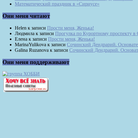
Математический праздник в «Сириусе»
Они меня читают
Helen
к записи
Прости меня, Женька!
Людмила
к записи
Прогулка по Курортному проспекту в
Елена
к записи
Прости меня, Женька!
MarinaYulikova
к записи
Сочинский Дендрарий. Основате
Galina Ruzanova
к записи
Сочинский Дендрарий. Основат
Они меня поддерживают