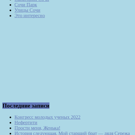
Сочи Парк
Улицы Сочи
Это интересно
Последние записи
Конгресс молодых ученых 2022
Нефертити
Прости меня, Женька!
История следующая. Мой старший брат — дядя Сережа