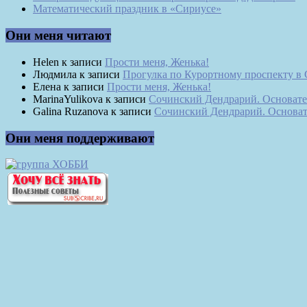
Математический праздник в «Сириусе»
Они меня читают
Helen
к записи
Прости меня, Женька!
Людмила
к записи
Прогулка по Курортному проспекту в
Елена
к записи
Прости меня, Женька!
MarinaYulikova
к записи
Сочинский Дендрарий. Основате
Galina Ruzanova
к записи
Сочинский Дендрарий. Основат
Они меня поддерживают