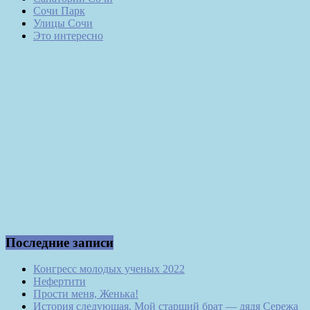
Сочи Парк
Улицы Сочи
Это интересно
Последние записи
Конгресс молодых ученых 2022
Нефертити
Прости меня, Женька!
История следующая. Мой старший брат — дядя Сережа