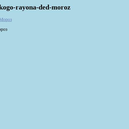
rskogo-rayona-ded-moroz
ороз