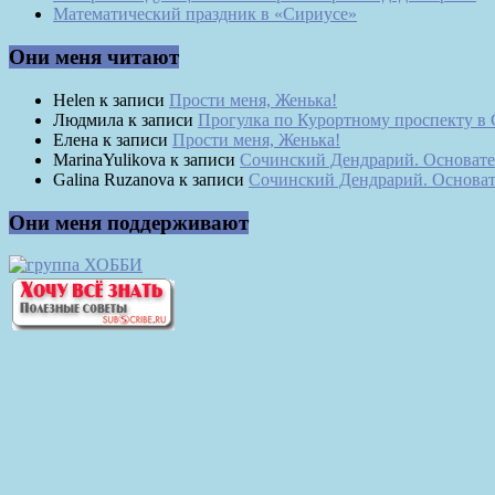
Математический праздник в «Сириусе»
Они меня читают
Helen
к записи
Прости меня, Женька!
Людмила
к записи
Прогулка по Курортному проспекту в
Елена
к записи
Прости меня, Женька!
MarinaYulikova
к записи
Сочинский Дендрарий. Основате
Galina Ruzanova
к записи
Сочинский Дендрарий. Основат
Они меня поддерживают