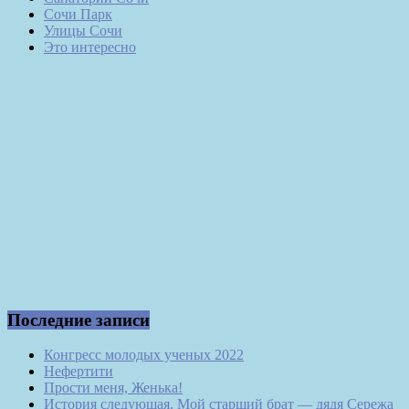
Сочи Парк
Улицы Сочи
Это интересно
Последние записи
Конгресс молодых ученых 2022
Нефертити
Прости меня, Женька!
История следующая. Мой старший брат — дядя Сережа