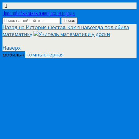
Простой обыватель о непростом городе
Назад на История шестая. Как я навсегда полюбила
математику
Наверх
мобильн.
компьютерная