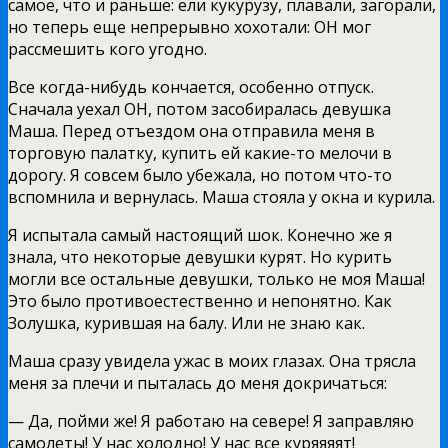
самое, что и раньше: ели кукурузу, плавали, загорали,
но теперь еще непрерывно хохотали: ОН мог
рассмешить кого угодно.
Все когда-нибудь кончается, особенно отпуск.
Сначала уехал ОН, потом засобиралась девушка
Маша. Перед отъездом она отправила меня в
торговую палатку, купить ей какие-то мелочи в
дорогу. Я совсем было убежала, но потом что-то
вспомнила и вернулась. Маша стояла у окна и курила.
Я испытала самый настоящий шок. Конечно же я
знала, что некоторые девушки курят. Но курить
могли все остальные девушки, только не моя Маша!
Это было противоестественно и непонятно. Как
Золушка, курившая на балу. Или не знаю как.
Маша сразу увидела ужас в моих глазах. Она трясла
меня за плечи и пыталась до меня докричаться:
— Да, пойми же! Я работаю на севере! Я заправляю
самолеты! У нас холодно! У нас все куряяяят!