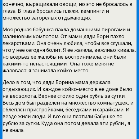
конечно, выращивали овощи, но это не бросалось в
глаза. В глаза бросались пляжи, кемпинги и
множество загорелых отдыхающих.
Моя родная бабушка пахла домашними пирогами и
малиновым компотом. От мамы дяди Бори пахло
лекарствами. Она очень любила, чтобы все слушали,
что у нее сегодня болит. Я ее жалела, вежливо кивала,
но всерьез ее жалобы не воспринимала, они были
какими-то ненастоящими. Она тоже меня не
жаловала: я занимала койко-место.
Дело в том, что дяди Борина мама держала
отдыхающих. И каждое койко-место в ее доме было
на вес золота. Вернее стоило один рубль за сутки.
Весь дом был разделен на множество комнатушек, и
облеплен пристройками, беседками и сарайками. И
везде жили люди. И все они платили бабушке по
рублю за сутки. Куда она потом девала эти рубли , я
не знала.