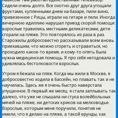
Сидели очень долго. Все охотно друг друга угощали
фруктами, купленными днем на базаре, пили вино,
привезенное с Рицы, играли на гитаре и пели. Иногда
вечернюю идиллию нарушал приезд скорой помощи:
взрослые травились местными деликатесами, дети
сгорали на пляже. Это повторялось из раза в раз.
Старожилы добросовестно рассказывали всем вновь
приехавшим, что можно сгореть и отравиться, но
проходило какое-то время, и кому-то опять была
нужна медицинская помощь. Я про себя негодовала и
удивлялась бестолковости взрослых.
Утром я бежала на пляж. Когда мы жили в Москве, я
добросовестно ходила в бассейн, но плавать так и не
научилась. Здесь же я очень быстро наверстала
упущенное. В первый же месяц я стала заплывать так
далеко, что уже не слышала ни стука волейбольных
мячей на пляже, ни детских криков на мелководье.
Взрослые, которым меня поручили, понятия не
имели, что я делаю на пляже, а такой ерунды, как