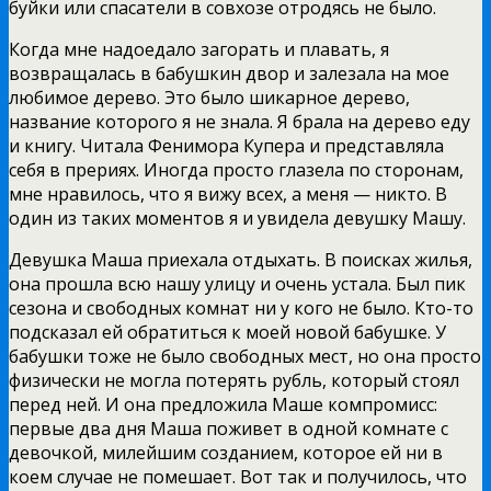
буйки или спасатели в совхозе отродясь не было.
Когда мне надоедало загорать и плавать, я
возвращалась в бабушкин двор и залезала на мое
любимое дерево. Это было шикарное дерево,
название которого я не знала. Я брала на дерево еду
и книгу. Читала Фенимора Купера и представляла
себя в прериях. Иногда просто глазела по сторонам,
мне нравилось, что я вижу всех, а меня — никто. В
один из таких моментов я и увидела девушку Машу.
Девушка Маша приехала отдыхать. В поисках жилья,
она прошла всю нашу улицу и очень устала. Был пик
сезона и свободных комнат ни у кого не было. Кто-то
подсказал ей обратиться к моей новой бабушке. У
бабушки тоже не было свободных мест, но она просто
физически не могла потерять рубль, который стоял
перед ней. И она предложила Маше компромисс:
первые два дня Маша поживет в одной комнате с
девочкой, милейшим созданием, которое ей ни в
коем случае не помешает. Вот так и получилось, что