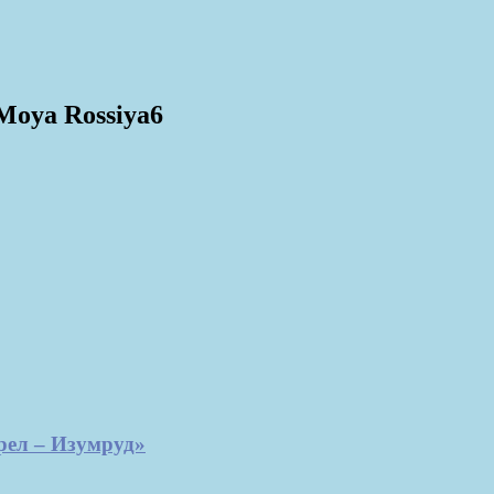
 Moya Rossiya6
рел – Изумруд»