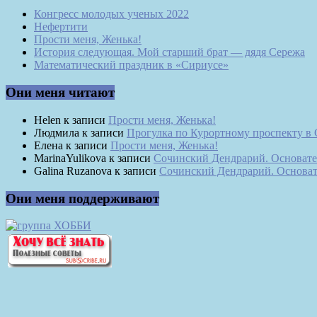
Конгресс молодых ученых 2022
Нефертити
Прости меня, Женька!
История следующая. Мой старший брат — дядя Сережа
Математический праздник в «Сириусе»
Они меня читают
Helen
к записи
Прости меня, Женька!
Людмила
к записи
Прогулка по Курортному проспекту в
Елена
к записи
Прости меня, Женька!
MarinaYulikova
к записи
Сочинский Дендрарий. Основате
Galina Ruzanova
к записи
Сочинский Дендрарий. Основат
Они меня поддерживают