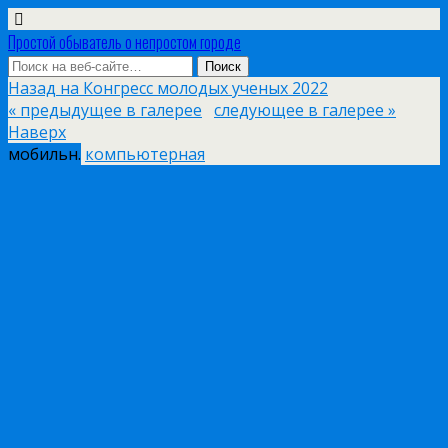
Простой обыватель о непростом городе
Назад на Конгресс молодых ученых 2022
« предыдущее в галерее
следующее в галерее »
Наверх
мобильн.
компьютерная