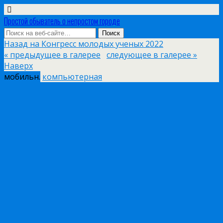
Простой обыватель о непростом городе
Назад на Конгресс молодых ученых 2022
« предыдущее в галерее
следующее в галерее »
Наверх
мобильн.
компьютерная