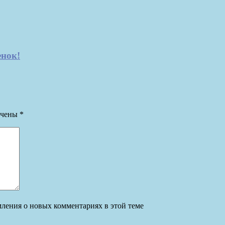
енок!
ечены
*
омления о новых комментариях в этой теме