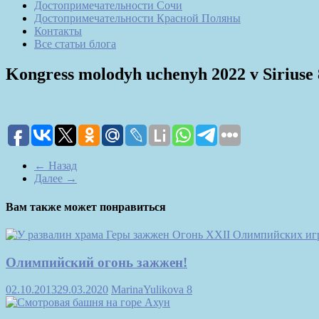
Достопримечательности Сочи
Достопримечательности Красной Поляны
Контакты
Все статьи блога
Kongress molodyh uchenyh 2022 v Siriuse 
← Назад
Далее →
Вам также может понравиться
Олимпийский огонь зажжен!
02.10.2013
29.03.2020
MarinaYulikova
8