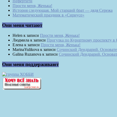
Нефертити
Прости меня, Женька!
История следующая. Мой старший брат — дядя Сережа
Математический праздник в «Сириусе»
Они меня читают
Helen
к записи
Прости меня, Женька!
Людмила
к записи
Прогулка по Курортному проспекту в
Елена
к записи
Прости меня, Женька!
MarinaYulikova
к записи
Сочинский Дендрарий. Основате
Galina Ruzanova
к записи
Сочинский Дендрарий. Основат
Они меня поддерживают