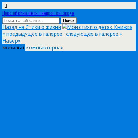
Простой обыватель о непростом городе
Назад на Стихи о жизни
« предыдущее в галерее
следующее в галерее »
Наверх
мобильн.
компьютерная