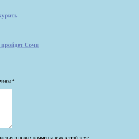
курить
 пройдет Сочи
ечены
*
омления о новых комментариях в этой теме