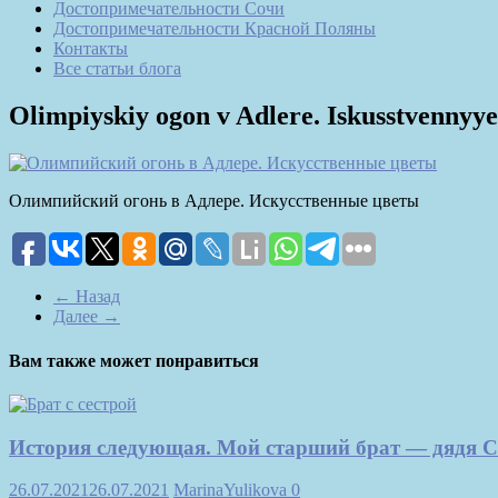
Достопримечательности Сочи
Достопримечательности Красной Поляны
Контакты
Все статьи блога
Olimpiyskiy ogon v Adlere. Iskusstvennyye
Олимпийский огонь в Адлере. Искусственные цветы
← Назад
Далее →
Вам также может понравиться
История следующая. Мой старший брат — дядя 
26.07.2021
26.07.2021
MarinaYulikova
0