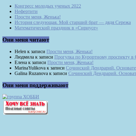
Конгресс молодых ученых 2022
Нефертити
Прости меня, Женька!
История следующая. Мой старший брат — дядя Сережа
Математический праздник в «Сириусе»
Они меня читают
Helen
к записи
Прости меня, Женька!
Людмила
к записи
Прогулка по Курортному проспекту в
Елена
к записи
Прости меня, Женька!
MarinaYulikova
к записи
Сочинский Дендрарий. Основате
Galina Ruzanova
к записи
Сочинский Дендрарий. Основат
Они меня поддерживают