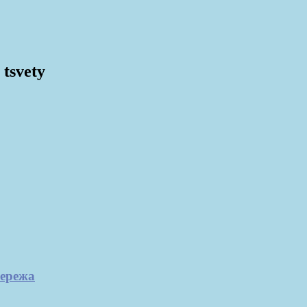
 tsvety
Сережа