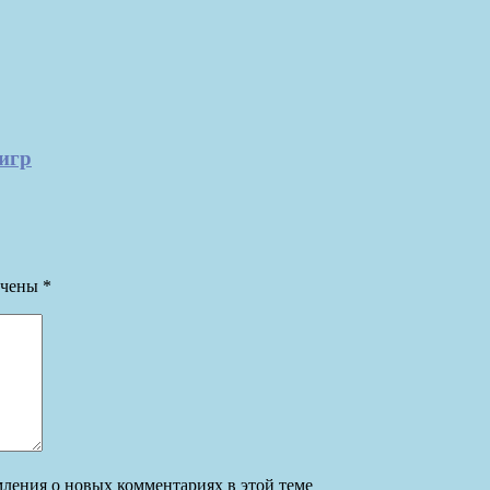
игр
ечены
*
омления о новых комментариях в этой теме