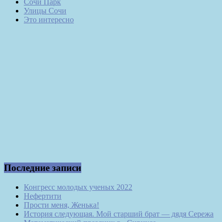
Сочи Парк
Улицы Сочи
Это интересно
Последние записи
Конгресс молодых ученых 2022
Нефертити
Прости меня, Женька!
История следующая. Мой старший брат — дядя Сережа