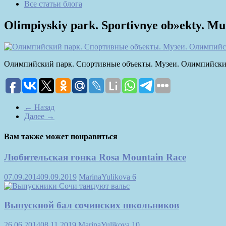
Все статьи блога
Olimpiyskiy park. Sportivnye ob»ekty. Muz
Олимпийский парк. Спортивные объекты. Музеи. Олимпийски
← Назад
Далее →
Вам также может понравиться
Любительская гонка Rosa Mountain Race
07.09.2014
09.09.2019
MarinaYulikova
6
Выпускной бал сочинских школьников
26.06.2014
08.11.2019
MarinaYulikova
10