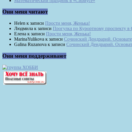
Математический праздник в «Сириусе»
Они меня читают
Helen
к записи
Прости меня, Женька!
Людмила
к записи
Прогулка по Курортному проспекту в
Елена
к записи
Прости меня, Женька!
MarinaYulikova
к записи
Сочинский Дендрарий. Основате
Galina Ruzanova
к записи
Сочинский Дендрарий. Основат
Они меня поддерживают