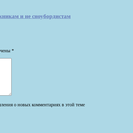
жникам и не сноубордистам
ечены
*
омления о новых комментариях в этой теме