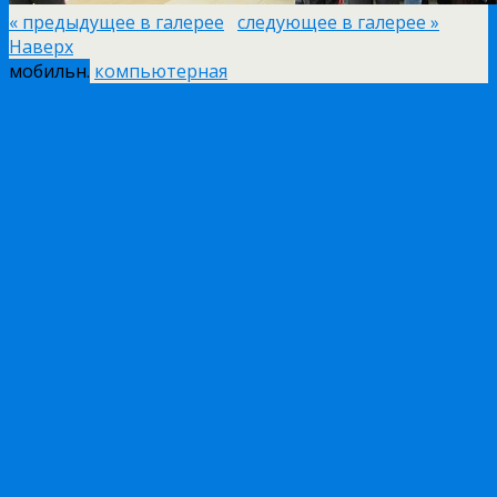
« предыдущее в галерее
следующее в галерее »
Наверх
мобильн.
компьютерная