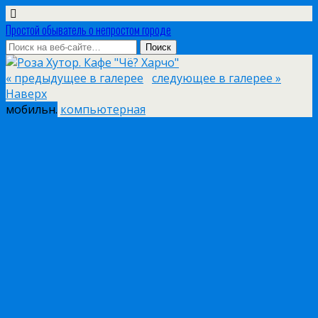
Простой обыватель о непростом городе
« предыдущее в галерее
следующее в галерее »
Наверх
мобильн.
компьютерная