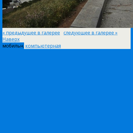
« предыдущее в галерее
следующее в галерее »
Наверх
мобильн.
компьютерная