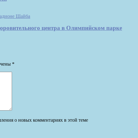
доровительного центра в Олимпийском парке
ечены
*
омления о новых комментариях в этой теме