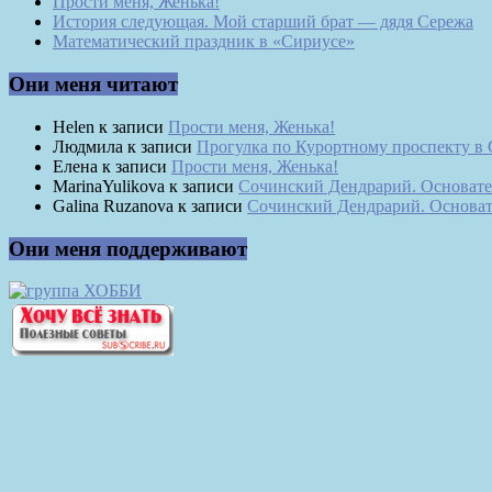
Прости меня, Женька!
История следующая. Мой старший брат — дядя Сережа
Математический праздник в «Сириусе»
Они меня читают
Helen
к записи
Прости меня, Женька!
Людмила
к записи
Прогулка по Курортному проспекту в
Елена
к записи
Прости меня, Женька!
MarinaYulikova
к записи
Сочинский Дендрарий. Основате
Galina Ruzanova
к записи
Сочинский Дендрарий. Основат
Они меня поддерживают