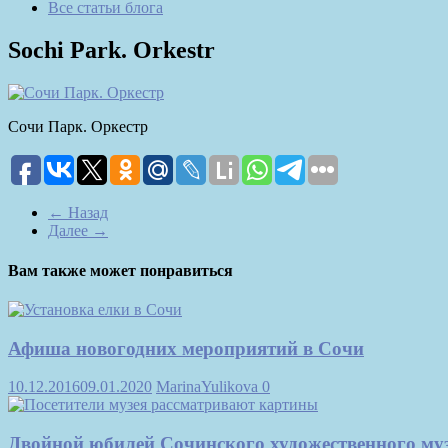
Все статьи блога
Sochi Park. Orkestr
Сочи Парк. Оркестр
← Назад
Далее →
Вам также может понравиться
Афиша новогодних мероприятий в Сочи
10.12.2016
09.01.2020
MarinaYulikova
0
Двойной юбилей Сочинского художественного му