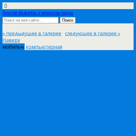
Простой обыватель о непростом городе
« предыдущее в галерее
следующее в галерее »
Наверх
мобильн.
компьютерная