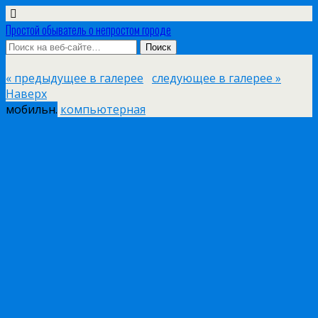
Простой обыватель о непростом городе
« предыдущее в галерее
следующее в галерее »
Наверх
мобильн.
компьютерная