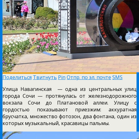
Поделиться
Твитнуть
Pin
Отпр. по эл. почте
SMS
Улица Навагинская — одна из центральных улиц
города Сочи — протянулась от железнодорожного
вокзала Сочи до Платановой аллеи.
Улицу с
гордостью показывают приезжим: аккуратная
брусчатка, множество фотозон, два фонтана, один из
которых музыкальный, красавицы пальмы.