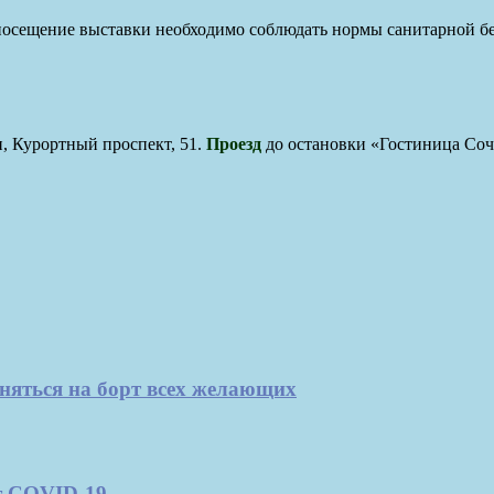
 посещение выставки необходимо соблюдать нормы санитарной бе
и, Курортный проспект, 51.
Проезд
до остановки «Гостиница Соч
няться на борт всех желающих
т COVID-19