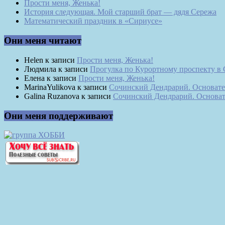
Прости меня, Женька!
История следующая. Мой старший брат — дядя Сережа
Математический праздник в «Сириусе»
Они меня читают
Helen
к записи
Прости меня, Женька!
Людмила
к записи
Прогулка по Курортному проспекту в
Елена
к записи
Прости меня, Женька!
MarinaYulikova
к записи
Сочинский Дендрарий. Основате
Galina Ruzanova
к записи
Сочинский Дендрарий. Основат
Они меня поддерживают