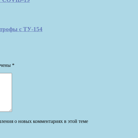
строфы с ТУ-154
ечены
*
омления о новых комментариях в этой теме