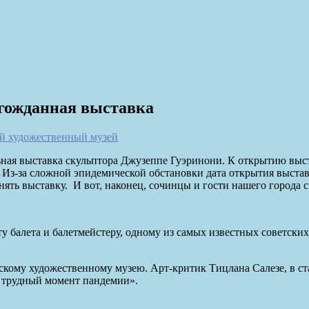
лгожданная выставка
й художественный музей
ьная выставка скульптора Джузеппе Гуэринони.
К открытию выст
. Из-за сложной эпидемической обстановки дата открытия выстав
ть выставку. И вот, наконец, сочинцы и гости нашего города с
балета и балетмейстеру, одному из самых известных советских 
кому художественному музею. Арт-критик Тицлана Салезе, в ста
̆ трудный момент пандемии».