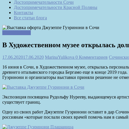
Достопримечательности Сочи
Достопримечательности Красной Поляны
Контакты
Все статьи блога
Новости Сочи
В Художественном музее открылась до
17.06.2020
17.06.2020
MarinaYulikova
0 Комментариев
Сочински
16 июня в Сочи, в Художественном музее, открылась персонал
древнего итальянского городка Бергамо еще в конце 2019 года
Гуэринони и организаторы выставки приняли решение не отменя
Экспозиция посвящена Рудольфу Нурееву, выдающемуся артисту 
существует границ.
Одну из своих работ Джузеппе Гуэринони оставит в дар Сочинс
россиянам «которые послали своих врачей помочь нам в самыи