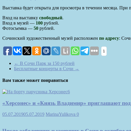
Выставка будет открыта для просмотра в течении месяца. При
Вход на выставку
свободный
.
Вход в музей —
100
рублей.
Фотосъемка —
50
рублей.
Сочинский художественный музей расположен
по адресу
: Соч
1
←
В Сочи Парк за 150 рублей
Бесплатные концерты в Сочи
→
Вам также может понравиться
«Херсонес» и «Князь Владимир» приглашают под
05.07.2019
05.07.2019
MarinaYulikova
0
Число заболевших и умерших в Сочи в октябре о