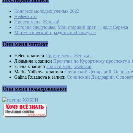
Конгресс молодых ученых 2022
Нефертити
Прости меня, Женька!
История следующая. Мой старший брат — дядя Сережа
Математический праздник в «Сириусе»
Они меня читают
Helen
к записи
Прости меня, Женька!
Людмила
к записи
Прогулка по Курортному проспекту в
Елена
к записи
Прости меня, Женька!
MarinaYulikova
к записи
Сочинский Дендрарий. Основате
Galina Ruzanova
к записи
Сочинский Дендрарий. Основат
Они меня поддерживают