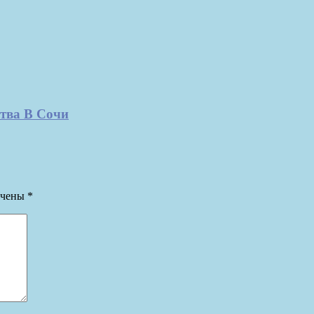
ства В Сочи
ечены
*