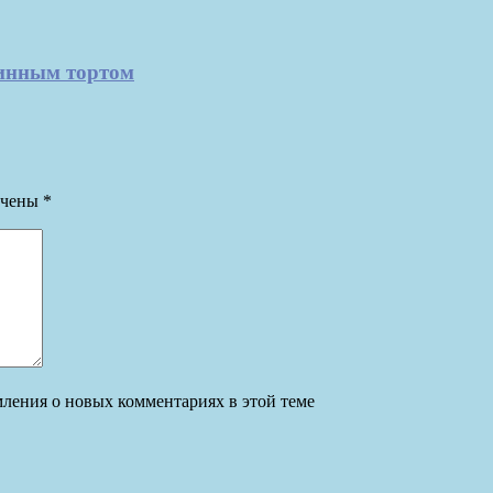
нинным тортом
ечены
*
омления о новых комментариях в этой теме