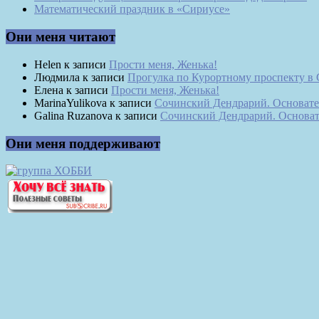
Математический праздник в «Сириусе»
Они меня читают
Helen
к записи
Прости меня, Женька!
Людмила
к записи
Прогулка по Курортному проспекту в
Елена
к записи
Прости меня, Женька!
MarinaYulikova
к записи
Сочинский Дендрарий. Основате
Galina Ruzanova
к записи
Сочинский Дендрарий. Основат
Они меня поддерживают