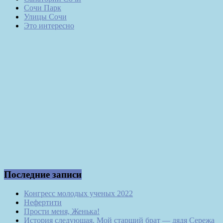
Сочи Парк
Улицы Сочи
Это интересно
Последние записи
Конгресс молодых ученых 2022
Нефертити
Прости меня, Женька!
История следующая. Мой старший брат — дядя Сережа