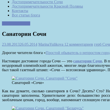
Достопримечательности Сочи
Достопримечательности Красной Поляны
Контакты
Все статьи блога
Санатории Сочи
Санатории Сочи
23.08.2013
26.05.2014
MarinaYulikova
12 комментариев
герб Соч
Дорогие читатели блога
«
Простой обыватель о непростом горо
Настоящее достояние города Сочи — это
санатории Сочи
. В 
нездоровый олимпийский ажиотаж, многие люди благополучно з
был такой газетный штамп: «Сочи — всесоюзная здравница». П
Санаторий «Сочи»
Как вы думаете, сколько санаториев в Сочи?
Десять? Сто? Не
санатории заполнены. Удивительное дело: большинство росси
заоблачным ценам, город, вообще, напоминает сплошную гигант