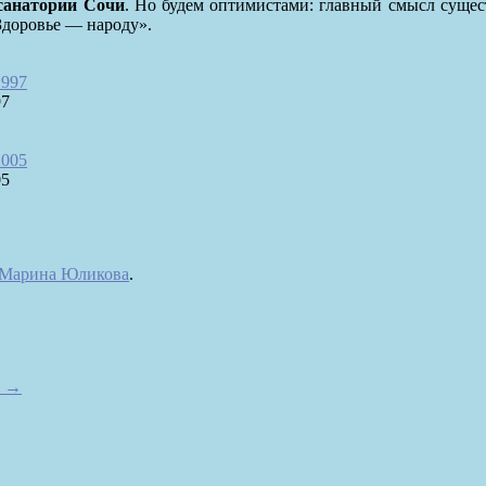
санатории Сочи
. Но будем оптимистами: главный смысл сущес
Здоровье — народу».
97
05
Марина Юликова
.
?
→