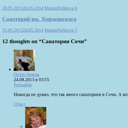
29.05.2013
24.05.2014
MarinaYulikova
0
Санаторий им. Дзержинского
31.05.2013
24.05.2014
MarinaYulikova
5
12 thoughts on “
Санатории Сочи
”
Петро Коник
24.08.2013 в 03:55
Permalink
Никогда не думал, что так много санаториев в Сочи. А во
Ответ