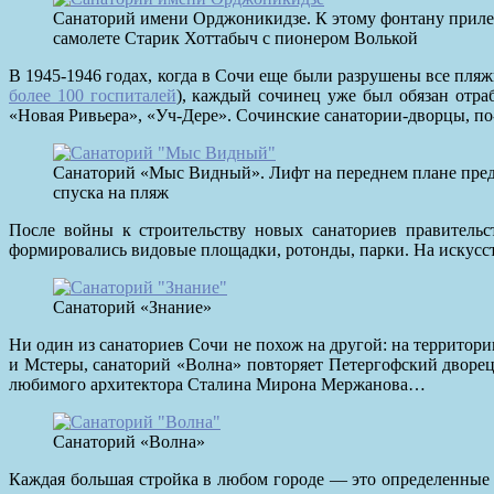
Санаторий имени Орджоникидзе. К этому фонтану прилет
самолете Старик Хоттабыч с пионером Волькой
В 1945-1946 годах, когда в Сочи еще были разрушены все пля
более 100 госпиталей
), каждый сочинец уже был обязан отраб
«Новая Ривьера», «Уч-Дере». Сочинские санатории-дворцы, п
Санаторий «Мыс Видный». Лифт на переднем плане пред
спуска на пляж
После войны к строительству новых санаториев правитель
формировались видовые площадки, ротонды, парки. На искусс
Санаторий «Знание»
Ни один из санаториев Сочи не похож на другой: на территор
и Мстеры, санаторий «Волна» повторяет Петергофский дворе
любимого архитектора Сталина Мирона Мержанова…
Санаторий «Волна»
Каждая большая стройка в любом городе — это определенные 