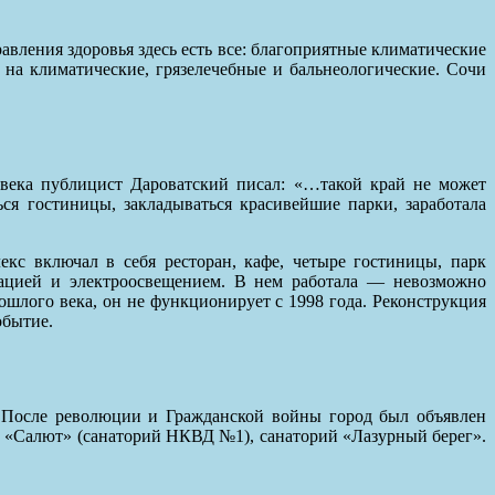
вления здоровья здесь есть все: благоприятные климатические
 на климатические, грязелечебные и бальнеологические. Сочи
 века публицист Дароватский писал: «…такой край не может
ься гостиницы, закладываться красивейшие парки, заработала
кс включал в себя ресторан, кафе, четыре гостиницы, парк
зацией и электроосвещением. В нем работала — невозможно
шлого века, он не функционирует с 1998 года. Реконструкция
обытие.
После революции и Гражданской войны город был объявлен
й «Салют» (санаторий НКВД №1), санаторий «Лазурный берег».