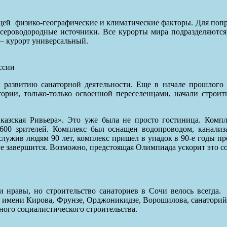
щей
физико-географические и климатические факторы. Для попра
, сероводородные источники. Все курорты мира подразделяются
— курорт универсальный.
ссии
 развитию санаторной деятельности. Еще в начале прошлого
итории, только-только освоенной переселенцами, начали строит
зская Ривьера». Это уже была не просто гостиница. Компле
 600 зрителей. Комплекс был оснащен водопроводом, канали
лужив людям 90 лет, комплекс пришел в упадок в 90-е годы про
 не завершится. Возможно, предстоящая Олимпиада ускорит это с
и нравы, но строительство санаториев в Сочи велось всегда.
и имени Кирова, Фрунзе, Орджоникидзе, Ворошилова, санатори
ного социалистического строительства.