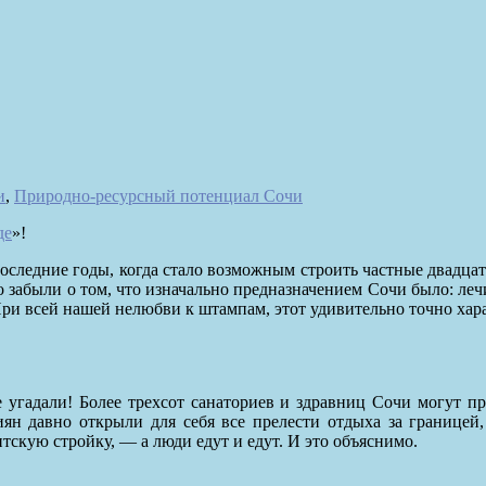
и
,
Природно-ресурсный потенциал Сочи
де
»
!
последние годы, когда стало возможным строить частные двадцат
абыли о том, что изначально предназначением Сочи было: лечит
ри всей нашей нелюбви к штампам, этот удивительно точно хара
 угадали! Более трехсот санаториев и здравниц Сочи могут п
ян давно открыли для себя все прелести отдыха за границей, 
скую стройку, — а люди едут и едут. И это объяснимо.