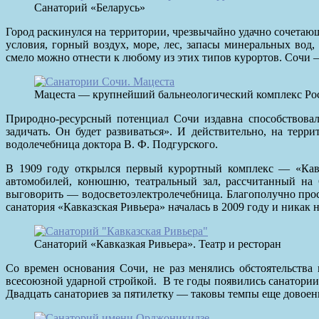
Санаторий «Беларусь»
Город раскинулся на территории, чрезвычайно удачно сочетаю
условия, горный воздух, море, лес, запасы минеральных вод
смело можно отнести к любому из этих типов курортов. Сочи 
Мацеста — крупнейший бальнеологический комплекс Ро
Природно-ресурсный потенциал Сочи издавна способствовал
задичать. Он будет развиваться». И действительно, на терр
водолечебница доктора В. Ф. Подгурского.
В 1909 году открылся первый курортный комплекс — «Кавка
автомобилей, конюшню, театральный зал, рассчитанный на
выговорить — водосветоэлектролечебница. Благополучно прос
санатория «Кавказская Ривьера» началась в 2009 году и никак
Санаторий «Кавказкая Ривьера». Театр и ресторан
Со времен основания Сочи, не раз менялись обстоятельства 
всесоюзной ударной стройкой.
В те годы появились санатори
Двадцать санаториев за пятилетку — таковы темпы еще довоен