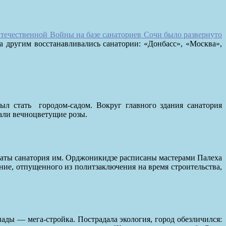
течественной Войны на базе санаториев Сочи было развернуто
за другим восстанавливались санатории: «Донбасс», «Москва»,
был стать
городом-садом. Вокруг главного здания санатория
али вечноцветущие розы.
латы санатория им. Орджоникидзе расписаны мастерами Палеха
ие, отпущенного из политзаключения на время строительства,
ды — мега-стройка. Пострадала экология, город обезличился: