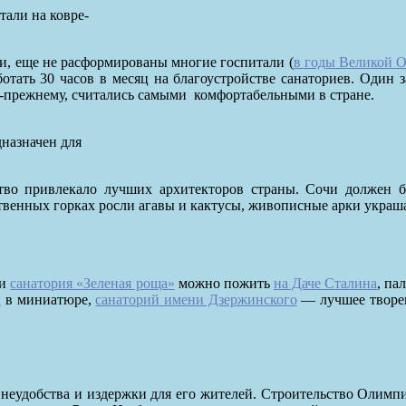
али на ковре-
жи, еще не расформированы многие госпитали (
в годы Великой О
отать 30 часов в месяц на благоустройстве санаториев. Один 
о-прежнему, считались самыми
комфортабельными в стране.
назначен для
ство привлекало лучших архитекторов страны. Сочи должен 
твенных горках росли агавы и кактусы, живописные арки украш
ии
санатория «Зеленая роща»
можно пожить
на Даче Сталина
, па
ц в миниатюре,
санаторий имени Дзержинского
— лучшее творен
неудобства и издержки для его жителей. Строительство Олимпиа