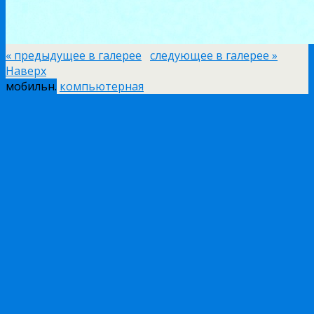
« предыдущее в галерее
следующее в галерее »
Наверх
мобильн.
компьютерная