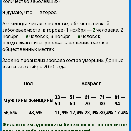
количество заболевших?
Я думаю, что — второе.
А сочинцы, читая в новостях, об очень низкой
заболеваемости, в городе (1 ноября —
2
человека, 2
ноября —
9
человек, 3 ноября —
8
человек)
продолжают игнорировать ношение масок в
общественных местах.
Заодно проанализировала состав умерших. Данные
взяты за октябрь 2020 года.
Пол
Возраст
33 —
51 —
61 —
71 —
81 —
Мужчины
Женщины
50
60
70
80
94
56,5%
43,5%
11,9%
17,4%
23,9%
30,4%
17,4%
Желаю всем здоровья и бережного отношения не
только к себе, но и к окружающим!