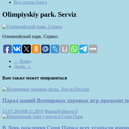
Все статьи блога
Olimpiyskiy park. Serviz
Олимпийский парк. Сервиз
← Назад
Далее →
Вам также может понравиться
Парад наций Всемирных хоровых игр проходит п
13.07.2016
08.11.2019
MarinaYulikova
0
В День рождения Сочи Парка всех угощали име