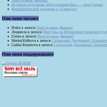
Прости меня, Женька!
История следующая. Мой старший брат — дядя Сережа
Математический праздник в «Сириусе»
Они меня читают
Helen
к записи
Прости меня, Женька!
Людмила
к записи
Прогулка по Курортному проспекту в
Елена
к записи
Прости меня, Женька!
MarinaYulikova
к записи
Сочинский Дендрарий. Основате
Galina Ruzanova
к записи
Сочинский Дендрарий. Основат
Они меня поддерживают