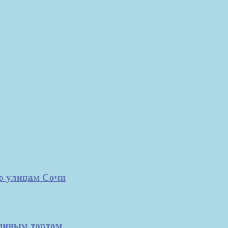
о улицам Сочи
нинным тортом