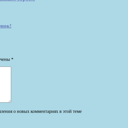
енок!
ечены
*
омления о новых комментариях в этой теме