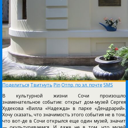
Поделиться
Твитнуть
Pin
Отпр. по эл. почте
SMS
В культурной жизни Сочи произошло
знаменательное событие: открыт дом-музей Сергея
Худекова «Вилла «Надежда» в парке «Дендрарий».
Хочу сказать, что значимость этого события не в том,
что вот-де в Сочи открылся еще один музей, значит
— окультуриваемся. И даже не в том, что музей