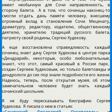
имеет необычную для Сочи направленность, в
сторону балета.
А в том, что сочинцы наконец-то
смогли отдать дань памяти человеку, внесшему
огромный вклад в становление Сочи. Меценату,
драматургу, редактору, издателю, общественному
деятелю, хранителю традиций русского балета,
патриоту своей родины, Сергею Худекову.
А еще восстановлена справедливость: каждый
сочинец знает дачу Сергея Худекова в центре парка
«Дендрарий», некоторые, особо любознательные,
знают, что этот, самый красивый в России парк,
создан Сергеем Худековым, но только балетоведы и
дендрологи до сих пор знали подробности его жизни.
Надеюсь, теперь, после открытия музея, об этом
замечательном человеке будет знать каждый
сочинский школьник.
Я не буду пересказывать биографию Сергея
Худекова.
Я писала о нем в статьях:
«Сочинский Дендрарий. Основатель»
и