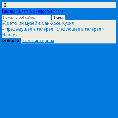
Простой обыватель о непростом городе
« предыдущее в галерее
следующее в галерее »
Наверх
мобильн.
компьютерная