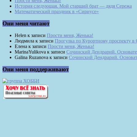
Прости меня, Женька!
История следующая. Мой старший брат — дядя Сережа
Математический праздник в «Сириусе»
Они меня читают
Helen
к записи
Прости меня, Женька!
Людмила
к записи
Прогулка по Курортному проспекту в
Елена
к записи
Прости меня, Женька!
MarinaYulikova
к записи
Сочинский Дендрарий. Основате
Galina Ruzanova
к записи
Сочинский Дендрарий. Основат
Они меня поддерживают