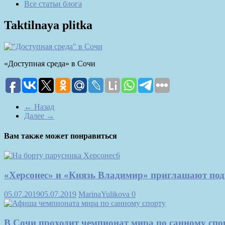
Все статьи блога
Taktilnaya plitka
«Доступная среда» в Сочи
← Назад
Далее →
Вам также может понравиться
«Херсонес» и «Князь Владимир» приглашают под
05.07.2019
05.07.2019
MarinaYulikova
0
В Сочи проходит чемпионат мира по санному спо