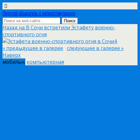
Простой обыватель о непростом городе
Назад на В Сочи встретили Эстафету военно-
спортивного огня
« предыдущее в галерее
следующее в галерее »
Наверх
мобильн.
компьютерная