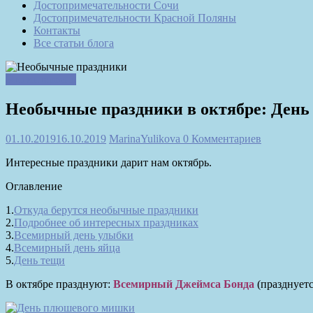
Достопримечательности Сочи
Достопримечательности Красной Поляны
Контакты
Все статьи блога
Это интересно
Необычные праздники в октябре: День
01.10.2019
16.10.2019
MarinaYulikova
0 Комментариев
Интересные праздники дарит нам октябрь.
Оглавление
1.
Откуда берутся необычные праздники
2.
Подробнее об интересных праздниках
3.
Всемирный день улыбки
4.
Всемирный день яйца
5.
День тещи
В октябре празднуют:
Всемирный Джеймса Бонда
(празднуетс