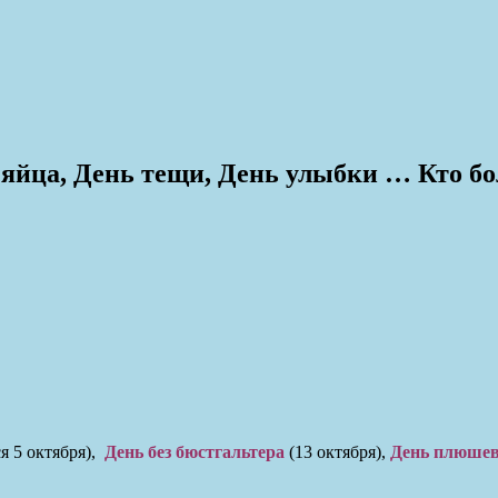
 яйца, День тещи, День улыбки … Кто б
я 5 октября),
День без бюстгальтера
(13 октября),
День плюше