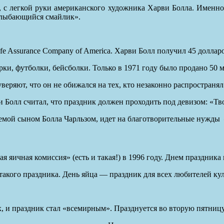
ря, с легкой руки американского художника Харви Болла. Именн
улыбающийся смайлик».
fe Assurance Company of America. Харви Болл получил 45 доллар
арки, футболки, бейсболки. Только в 1971 году было продано 50
еряют, что он не обижался на тех, кто незаконно распространял
Болл считал, что праздник должен проходить под девизом: «Тв
емой сыном Болла Чарльзом, идет на благотворительные нужды
яичная комиссия» (есть и такая!) в 1996 году. Днем праздника 
акого праздника. День яйца — праздник для всех любителей кул
 и праздник стал «всемирным». Празднуется во вторую пятницу о