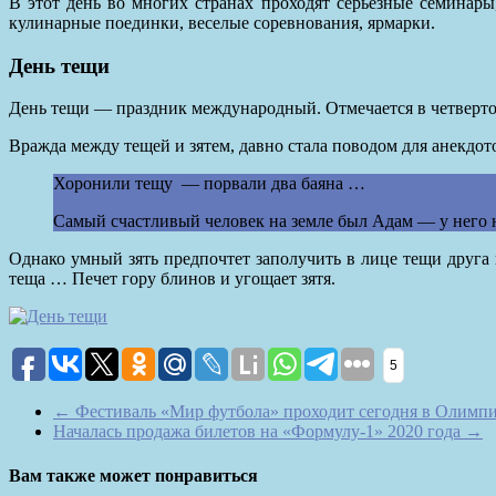
В этот день во многих странах проходят серьезные семинар
кулинарные поединки, веселые соревнования, ярмарки.
День тещи
День тещи — праздник международный. Отмечается в четвертое
Вражда между тещей и зятем, давно стала поводом для анекдот
Хоронили тещу — порвали два баяна …
Самый счастливый человек на земле был Адам — у него
Однако умный зять предпочтет заполучить в лице тещи друга и
теща … Печет гору блинов и угощает зятя.
5
←
Фестиваль «Мир футбола» проходит сегодня в Олимпи
Началась продажа билетов на «Формулу-1» 2020 года
→
Вам также может понравиться