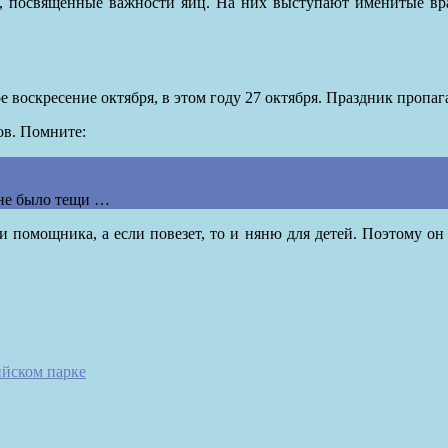
ы, посвященные важности яиц. На них выступают именитые врач
 воскресение октября, в этом году 27 октября. Праздник пропа
ов. Помните:
 не было тещи …
 помощника, а если повезет, то и няню для детей. Поэтому он 
йском парке