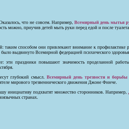
 Оказалось, что не совсем. Например,
Всемирный день мытья р
сть можно, приучив детей мыть руки перед едой и после туалета
й: таким способом они привлекают внимание к профилактике ра
 было выдвинуто Всемирной федерацией психического здоровья
е: эти праздники повышают значимость проделанной работы
ктября.
несут глубокий смысл.
Всемирный день трезвости и борьбы
еятеле мирового трезвеннического движения Джоне Финче.
вашу инициативу подхватят множество сторонников. Например,
лоязычных странах.