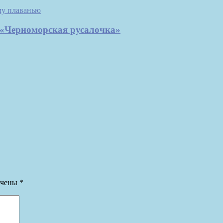
 «Черноморская русалочка»
ечены
*