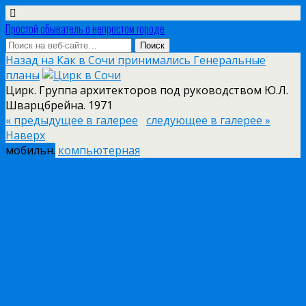
Простой обыватель о непростом городе
Назад на Как в Сочи принимались Генеральные
планы
Цирк. Группа архитекторов под руководством Ю.Л.
Шварцбрейна. 1971
« предыдущее в галерее
следующее в галерее »
Наверх
мобильн.
компьютерная