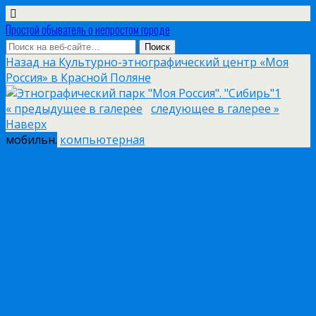
Простой обыватель о непростом городе
Назад на Культурно-этнографический центр «Моя
Россия» в Красной Поляне
« предыдущее в галерее
следующее в галерее »
Наверх
мобильн.
компьютерная