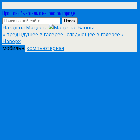
Простой обыватель о непростом городе
Назад на Мацеста
« предыдущее в галерее
следующее в галерее »
Наверх
мобильн.
компьютерная