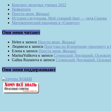
Конгресс молодых ученых 2022
Нефертити
Прости меня, Женька!
История следующая. Мой старший брат — дядя Сережа
Математический праздник в «Сириусе»
Они меня читают
Helen
к записи
Прости меня, Женька!
Людмила
к записи
Прогулка по Курортному проспекту в
Елена
к записи
Прости меня, Женька!
MarinaYulikova
к записи
Сочинский Дендрарий. Основате
Galina Ruzanova
к записи
Сочинский Дендрарий. Основат
Они меня поддерживают