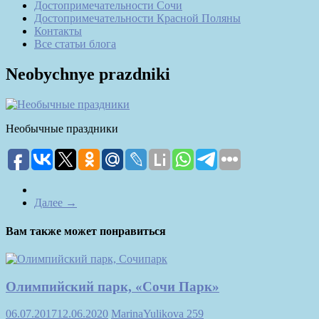
Достопримечательности Сочи
Достопримечательности Красной Поляны
Контакты
Все статьи блога
Neobychnye prazdniki
Необычные праздники
Далее →
Вам также может понравиться
Олимпийский парк, «Сочи Парк»
06.07.2017
12.06.2020
MarinaYulikova
259