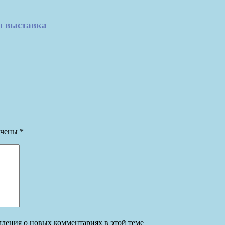
я выставка
ечены
*
омления о новых комментариях в этой теме