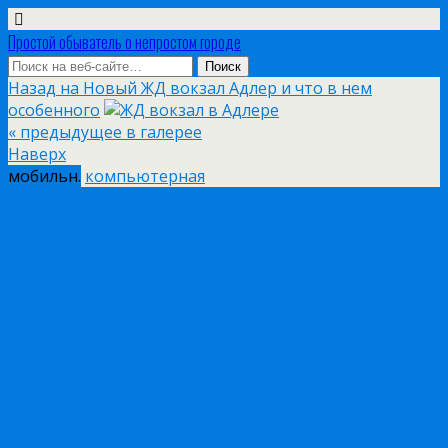
Простой обыватель о непростом городе
Назад на Новый ЖД вокзал Адлер и что в нем
особенного
« предыдущее в галерее
Наверх
мобильн.
компьютерная