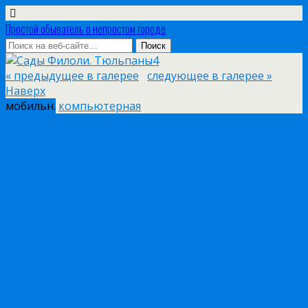
Простой обыватель о непростом городе
« предыдущее в галерее
следующее в галерее »
Наверх
мобильн.
компьютерная