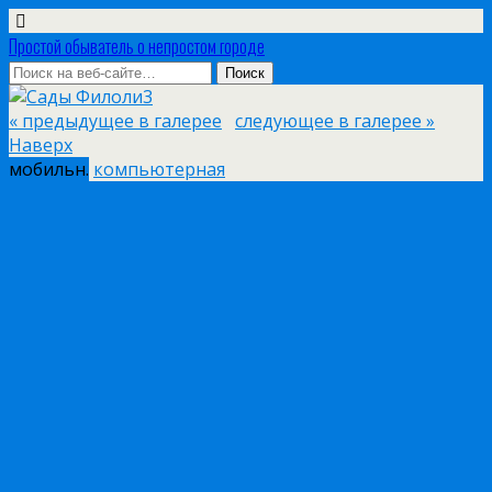
Простой обыватель о непростом городе
« предыдущее в галерее
следующее в галерее »
Наверх
мобильн.
компьютерная