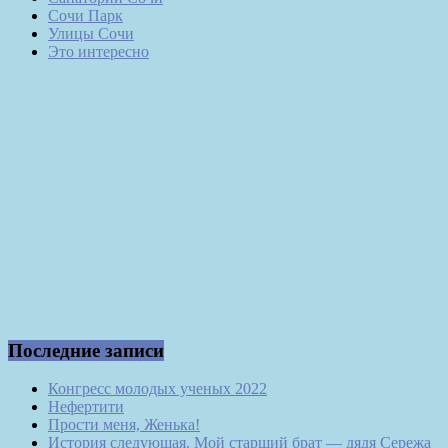
Сочи Парк
Улицы Сочи
Это интересно
Последние записи
Конгресс молодых ученых 2022
Нефертити
Прости меня, Женька!
История следующая. Мой старший брат — дядя Сережа