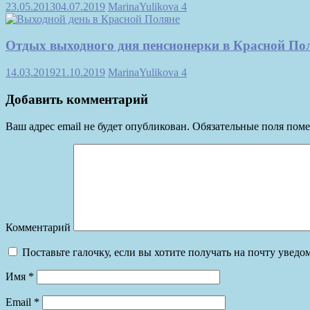
23.05.2013
04.07.2019
MarinaYulikova
4
Отдых выходного дня пенсионерки в Красной По
14.03.2019
21.10.2019
MarinaYulikova
4
Добавить комментарий
Ваш адрес email не будет опубликован.
Обязательные поля пом
Комментарий
Поставьте галочку, если вы хотите получать на почту увед
Имя
*
Email
*