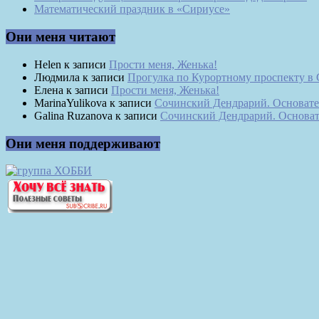
Математический праздник в «Сириусе»
Они меня читают
Helen
к записи
Прости меня, Женька!
Людмила
к записи
Прогулка по Курортному проспекту в
Елена
к записи
Прости меня, Женька!
MarinaYulikova
к записи
Сочинский Дендрарий. Основате
Galina Ruzanova
к записи
Сочинский Дендрарий. Основат
Они меня поддерживают