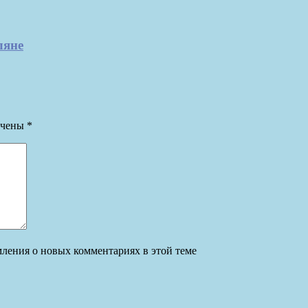
ляне
ечены
*
омления о новых комментариях в этой теме