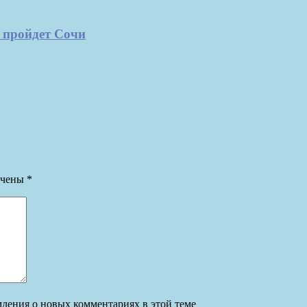
 пройдет Сочи
ечены
*
омления о новых комментариях в этой теме