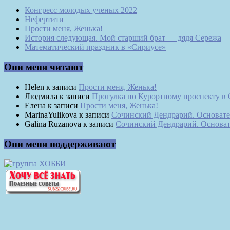
Конгресс молодых ученых 2022
Нефертити
Прости меня, Женька!
История следующая. Мой старший брат — дядя Сережа
Математический праздник в «Сириусе»
Они меня читают
Helen
к записи
Прости меня, Женька!
Людмила
к записи
Прогулка по Курортному проспекту в
Елена
к записи
Прости меня, Женька!
MarinaYulikova
к записи
Сочинский Дендрарий. Основате
Galina Ruzanova
к записи
Сочинский Дендрарий. Основат
Они меня поддерживают