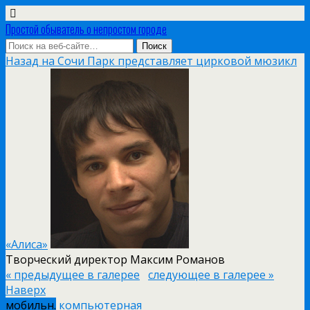
Простой обыватель о непростом городе
Назад на Сочи Парк представляет цирковой мюзикл
«Алиса»
Творческий директор Максим Романов
« предыдущее в галерее
следующее в галерее »
Наверх
мобильн.
компьютерная