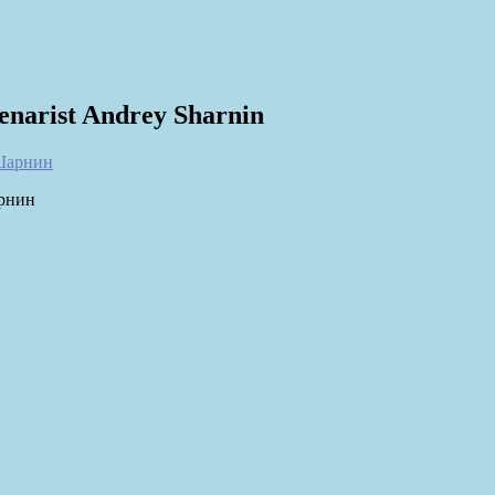
senarist Andrey Sharnin
арнин