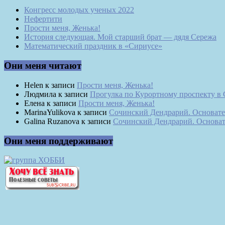
Конгресс молодых ученых 2022
Нефертити
Прости меня, Женька!
История следующая. Мой старший брат — дядя Сережа
Математический праздник в «Сириусе»
Они меня читают
Helen
к записи
Прости меня, Женька!
Людмила
к записи
Прогулка по Курортному проспекту в
Елена
к записи
Прости меня, Женька!
MarinaYulikova
к записи
Сочинский Дендрарий. Основате
Galina Ruzanova
к записи
Сочинский Дендрарий. Основат
Они меня поддерживают