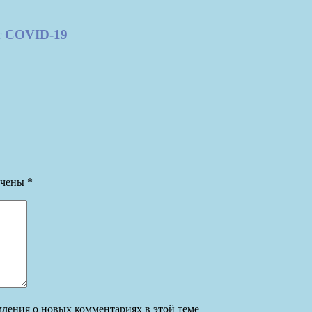
т COVID-19
ечены
*
омления о новых комментариях в этой теме