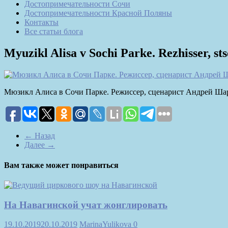
Достопримечательности Сочи
Достопримечательности Красной Поляны
Контакты
Все статьи блога
Myuzikl Alisa v Sochi Parke. Rezhisser, st
Мюзикл Алиса в Сочи Парке. Режиссер, сценарист Андрей Ш
← Назад
Далее →
Вам также может понравиться
На Навагинской учат жонглировать
19.10.2019
20.10.2019
MarinaYulikova
0