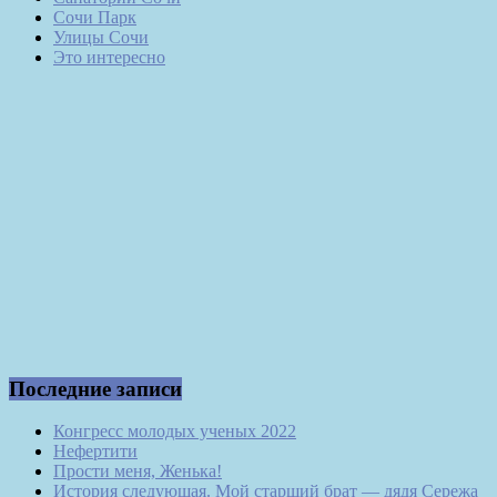
Сочи Парк
Улицы Сочи
Это интересно
Последние записи
Конгресс молодых ученых 2022
Нефертити
Прости меня, Женька!
История следующая. Мой старший брат — дядя Сережа