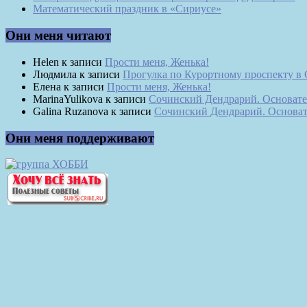
Математический праздник в «Сириусе»
Они меня читают
Helen
к записи
Прости меня, Женька!
Людмила
к записи
Прогулка по Курортному проспекту в
Елена
к записи
Прости меня, Женька!
MarinaYulikova
к записи
Сочинский Дендрарий. Основате
Galina Ruzanova
к записи
Сочинский Дендрарий. Основат
Они меня поддерживают