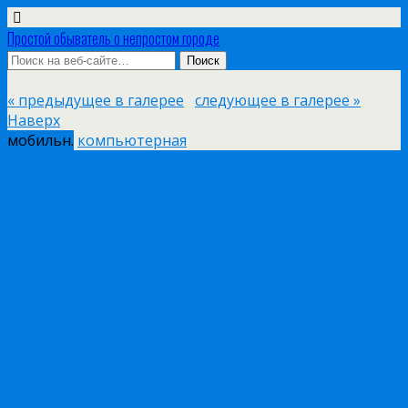
Простой обыватель о непростом городе
« предыдущее в галерее
следующее в галерее »
Наверх
мобильн.
компьютерная