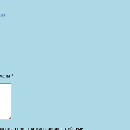
чи
ечены
*
омления о новых комментариях в этой теме