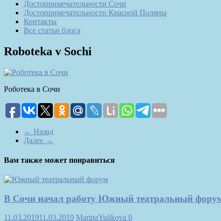
Достопримечательности Сочи
Достопримечательности Красной Поляны
Контакты
Все статьи блога
Roboteka v Sochi
Роботека в Сочи
← Назад
Далее →
Вам также может понравиться
В Сочи начал работу Южный театральный фору
11.03.2019
11.03.2019
MarinaYulikova
0