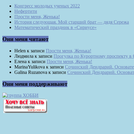
Конгресс молодых ученых 2022
Нефертити
Прости меня, Женька!
История следующая. Мой старший брат — дядя Сережа
Математический праздник в «Сириусе»
Они меня читают
Helen
к записи
Прости меня, Женька!
Людмила
к записи
Прогулка по Курортному проспекту в
Елена
к записи
Прости меня, Женька!
MarinaYulikova
к записи
Сочинский Дендрарий. Основате
Galina Ruzanova
к записи
Сочинский Дендрарий. Основат
Они меня поддерживают